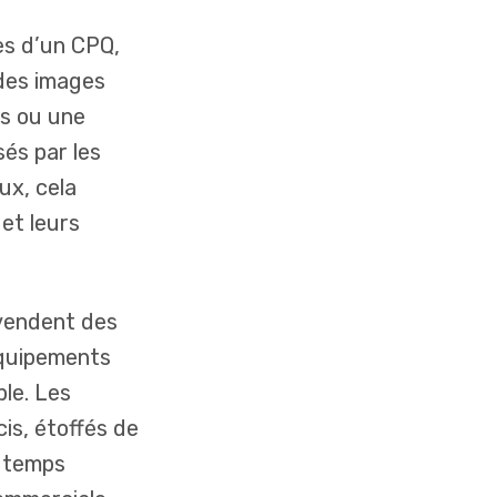
es d’un CPQ,
 des images
es ou une
és par les
ux, cela
et leurs
 vendent des
équipements
le. Les
is, étoffés de
e temps