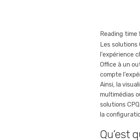
Les solutions
l’expérience 
Office à un out
compte l’expér
Ainsi, la visu
multimédias o
solutions CPQ.
la configurati
Qu’est q