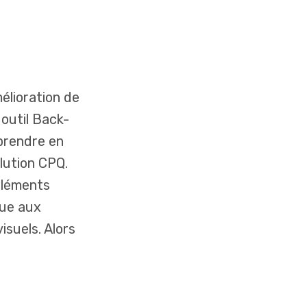
mélioration de
 outil Back-
 prendre en
olution CPQ.
’éléments
que aux
isuels. Alors