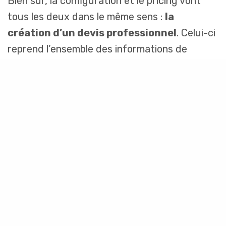
Bien sûr, la configuration et le pricing vont
tous les deux dans le même sens :
la
création d’un devis professionnel
. Celui-ci
reprend l’ensemble des informations de
configuration et de tarification. Et, plus
encore, il établit une structure parfaitement
lisible pour le client. La compréhension de ce
qu’il achète véritablement est un gage de
confiance qui favorise la signature du devis.
En outre, il est possible d’afficher sur le devis
des informations commerciales et marketing.
Le Sales garde par ailleurs la main sur le devis
et son aval matérialise la fin de la