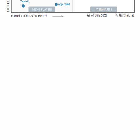
Source: Gartner, 2020 Gartner Magic Quadrant for
Configure, Price, and Quote Application Suites. Mark Lewis,
Dayna Ford, 28 septembre 2020
Conclusion
Autant de solutions dans le marché rendent
le choix de la solution adéquate à vos besoins
métier et contraintes techniques très
compliqué, Une étude comme celle de
Gartner permet de faciliter ce choix.